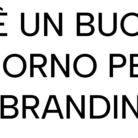
È UN BU
IORNO P
 BRANDI