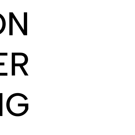
ON
ER
NG