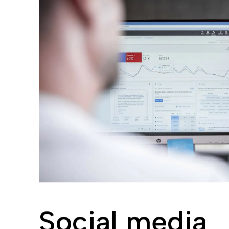
La tua nuova 
per visibilità, 
vendite!
Cerchi un’
agenzia di comunicaz
Una web agency può elevare lo 
garantendole visibilità e contat
progetto di comunicazione ci 
l’immagine dell’azienda, con tutt