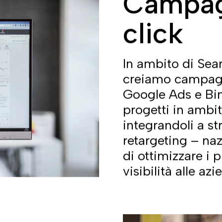
Home
>
Digital
web agency
contatti,
ione a Treviso
?
status di un’azienda
ti, ma alla base di ogni
sono comunque il brand e
i i valori e le caratteristiche