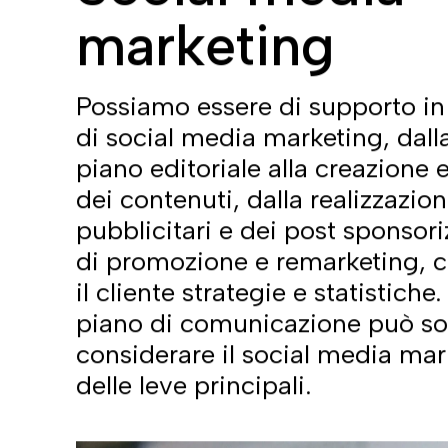
che li contraddistinguono. Lad
sono efficaci, il web marketing 
Per questo motivo, prima di p
attraverso attività di comunica
bene avere la certezza che il br
necessari a renderlo unico e des
Se così non fosse, bisognerà pa