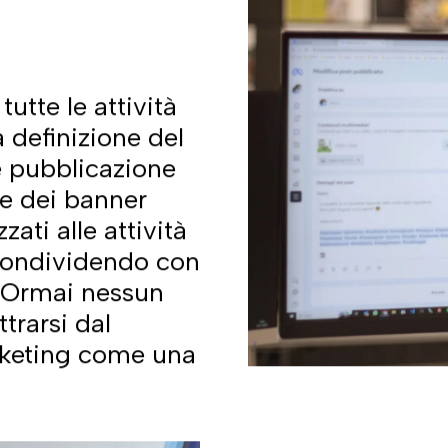
dove l’immagine e il brand
farà miracoli!
romuovere un’azienda
zione e di web marketing è
and trasmetta quei valori
iderabile.
rtire dal
Branding
!